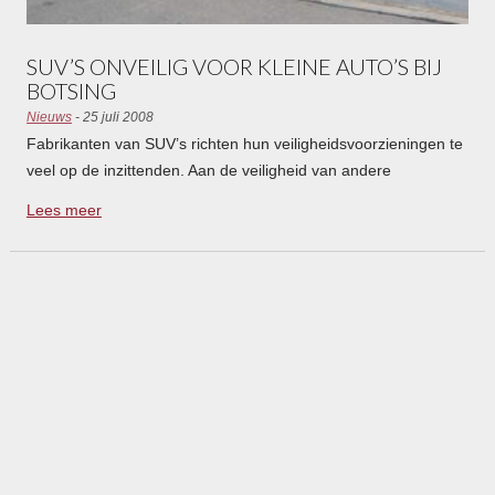
SUV’S ONVEILIG VOOR KLEINE AUTO’S BIJ
BOTSING
Nieuws
- 25 juli 2008
Fabrikanten van SUV’s richten hun veiligheidsvoorzieningen te
veel op de inzittenden. Aan de veiligheid van andere
weggebruikers besteden ze nauwelijks aandacht. Dat moet
Lees meer
veranderen volgens de ANWB en Europese zusterorganisaties.
Een crashtest van de Duitse ADAC tussen een Audi Q7 en Fiat
500 onderstreept dit.