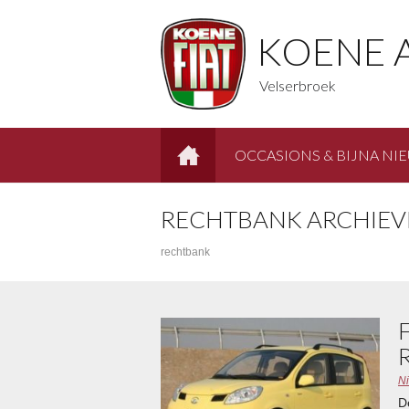
KOENE 
Velserbroek
OCCASIONS & BIJNA NI
HOME
RECHTBANK ARCHIEV
rechtbank
N
D