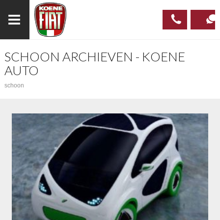
SCHOON ARCHIEVEN - KOENE
023
CONTAC
AUTO
537 97
schoon
00