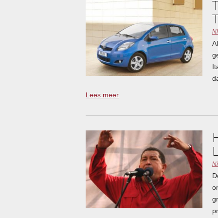
N
A
g
I
d
Lees meer
N
D
o
g
p