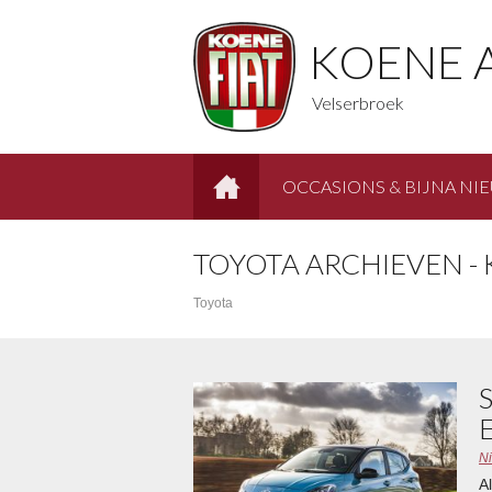
KOENE 
Velserbroek
OCCASIONS & BIJNA NI
HOME
TOYOTA ARCHIEVEN -
Toyota
N
A