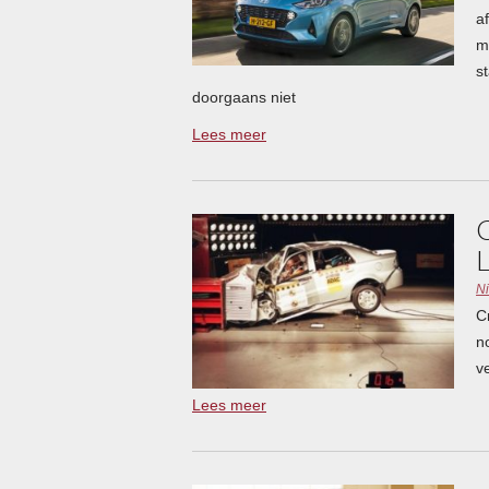
a
m
s
doorgaans niet
Lees meer
N
C
n
v
Lees meer