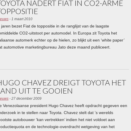
TOYOTA NADERT FIAT IN CO2-ARME
TOPPOSITIE
ieuws
- 1 maart 2010
l jaren bezet Fiat de toppositie in de ranglijst van de laagste
emiddelde CO2-uitstoot per automodel. In Europa zit Toyota het
taliaanse automerk echter op de hielen, zo blijkt uit een ‘white paper’
at automotive marketingbureau Jato deze maand publiceert.
HUGO CHAVEZ DREIGT TOYOTA HET
LAND UIT TE GOOIEN
ieuws
- 27 december 2009
e Venezolaanse president Hugo Chavez heeft opdracht gegeven een
nderzoek in te stellen naar Toyota. Chavez stelt dat ’s werelds
rootste autobouwer ‘kan vertrekken’ indien het niet voldoet aan
roductiequota en de technologie-overdracht wetgeving van het