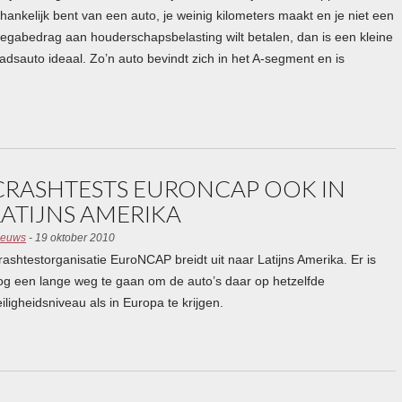
fhankelijk bent van een auto, je weinig kilometers maakt en je niet een
egabedrag aan houderschapsbelasting wilt betalen, dan is een kleine
tadsauto ideaal. Zo’n auto bevindt zich in het A-segment en is
CRASHTESTS EURONCAP OOK IN
LATIJNS AMERIKA
ieuws
- 19 oktober 2010
rashtestorganisatie EuroNCAP breidt uit naar Latijns Amerika. Er is
og een lange weg te gaan om de auto’s daar op hetzelfde
eiligheidsniveau als in Europa te krijgen.