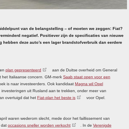
iddelpunt van de belangstelling – of moeten we zeggen: Fiat?
erminderd negatief. Positiever zijn de specificaties van nieuwe
g hebben deze auto’s een lager brandstofverbruik dan eerdere
een
plan gepresenteerd
aan de Duitse overheid om General
 het Italiaanse concern. GM-merk
Saab staat open voor een
ek is naar investeerders. Ook kandidaat
Magna wil Opel
 investeringen uit Rusland aan te trekken, onder meer van
van overtuigd dat het
Fiat-plan het beste is
voor Opel.
april waren wederom slecht, mede door het faillissement van
 dat
occasions sneller worden verkocht
. In de
Verenigde