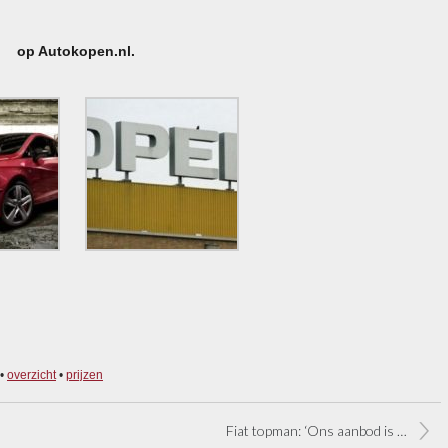
op Autokopen.nl.
•
overzicht
•
prijzen
Fiat topman: ‘Ons aanbod is beste voor Opel’