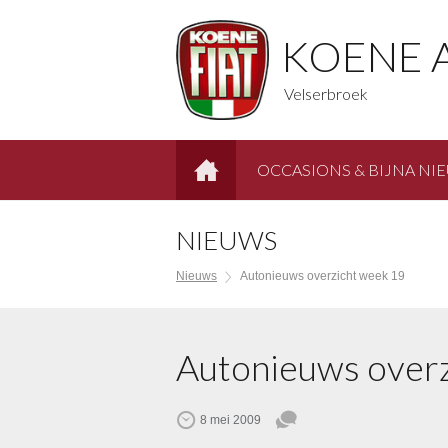
KOENE 
Velserbroek
OCCASIONS & BIJNA NI
HOME
NIEUWS
Nieuws
Autonieuws overzicht week 19
Autonieuws overz
8 mei 2009