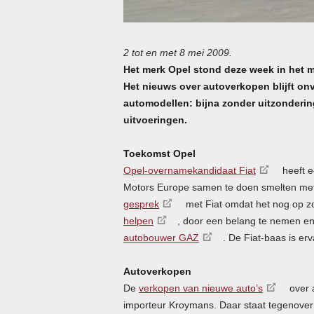
2 tot en met 8 mei 2009.
Het merk Opel stond deze week in het m
Het nieuws over autoverkopen blijft onv
automodellen: bijna zonder uitzonderin
uitvoeringen.
Toekomst Opel
Opel-overnamekandidaat Fiat
heeft 
Motors Europe samen te doen smelten met
gesprek
met Fiat omdat het nog op zo
helpen
, door een belang te nemen en
autobouwer
GAZ
. De Fiat-baas is er
Autoverkopen
De
verkopen van nieuwe auto’s
over 
importeur Kroymans. Daar staat tegenover