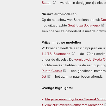
Staten
werden in dertig jaar tijd niet z
Nieuwe automodellen
Op de autoshow van Barcelona onthult
Dac
nog uitgebrachte
Seat Ibiza Bocanegra
zien hoe ver ze gevorderd is met de ontwik
Prijzen nieuwe modellen
Volkswagen heeft de aanschafprijzen en u
1.4
TSI
Bluemotion
, de 170 pk-sterk
onder de diesels’. De
vernieuwde Skoda O
dochtermerken hebben beide een prijs opge
Punto Classic
een goedkoop instapmod
Jet
het gamma naar boven afrondt.
Overige highlights:
Megaverliezen Toyota en General Motor
Ajax sluit overeenkomst met Mercedes