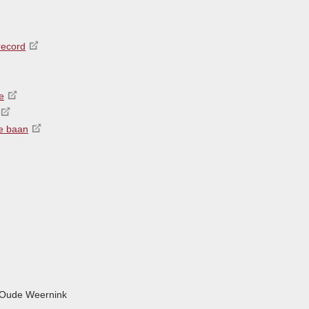
record
e
de baan
Oude Weernink