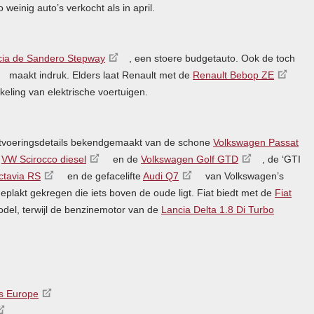
o weinig auto’s verkocht als in april.
ia de Sandero Stepway
, een stoere budgetauto. Ook de toch
maakt indruk. Elders laat Renault met de
Renault Bebop ZE
keling van elektrische voertuigen.
itvoeringsdetails bekendgemaakt van de schone
Volkswagen Passat
e
VW Scirocco diesel
en de
Volkswagen Golf
GTD
, de ‘
GTI
ctavia RS
en de gefacelifte
Audi Q7
van Volkswagen’s
plakt gekregen die iets boven de oude ligt. Fiat biedt met de
Fiat
el, terwijl de benzinemotor van de
Lancia Delta 1.8 Di Turbo
s Europe