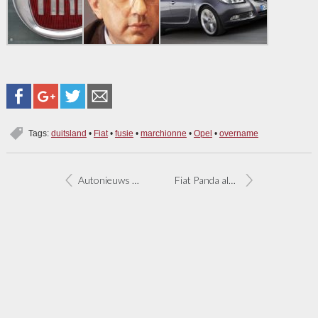
Tags:
duitsland
•
Fiat
•
fusie
•
marchionne
•
Opel
•
overname
Autonieuws overzicht week 19
Fiat Panda als Jeep naar Amerika?