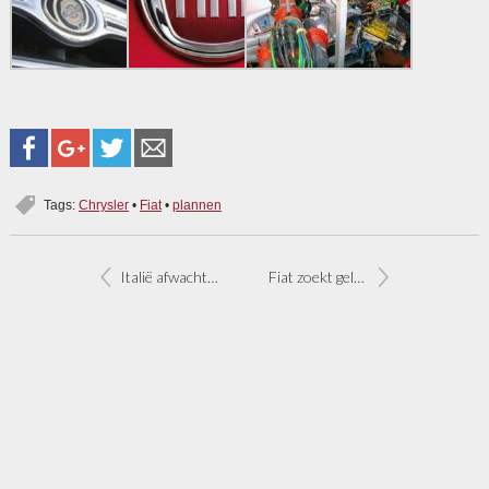
Tags:
Chrysler
•
Fiat
•
plannen
Italië afwachtend met steun auto-industrie
Fiat zoekt geld bij overheid en banken