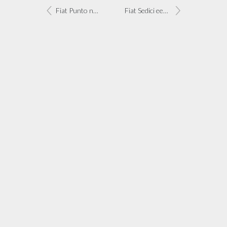
Fiat Punto nu al klassiek
Fiat Sedici eerste telg uit drieling