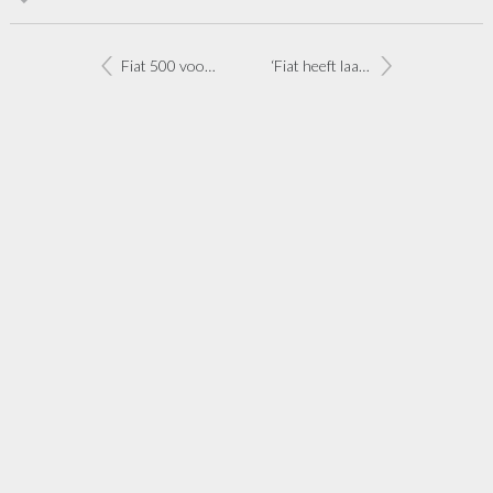
Fiat 500 voor jarige Barbie
‘Fiat heeft laagste gemiddelde CO2-uitstoot’