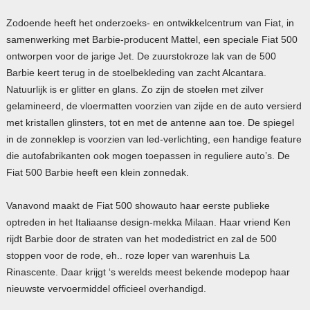
Zodoende heeft het onderzoeks- en ontwikkelcentrum van Fiat, in
samenwerking met Barbie-producent Mattel, een speciale Fiat 500
ontworpen voor de jarige Jet. De zuurstokroze lak van de 500
Barbie keert terug in de stoelbekleding van zacht Alcantara.
Natuurlijk is er glitter en glans. Zo zijn de stoelen met zilver
gelamineerd, de vloermatten voorzien van zijde en de auto versierd
met kristallen glinsters, tot en met de antenne aan toe. De spiegel
in de zonneklep is voorzien van led-verlichting, een handige feature
die autofabrikanten ook mogen toepassen in reguliere auto’s. De
Fiat 500 Barbie heeft een klein zonnedak.
Vanavond maakt de Fiat 500 showauto haar eerste publieke
optreden in het Italiaanse design-mekka Milaan. Haar vriend Ken
rijdt Barbie door de straten van het modedistrict en zal de 500
stoppen voor de rode, eh.. roze loper van warenhuis La
Rinascente. Daar krijgt ‘s werelds meest bekende modepop haar
nieuwste vervoermiddel officieel overhandigd.