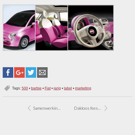
Tags:
500
•
barbie
•
Fiat
•
jarig
•
label
•
marketing
Samenwerking Fiat en BMW op losse schroeven
Dakloos feestje bij Fiat in Genève