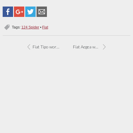
Tags:
124 Spider
•
Fiat
Fiat Tipo wordt goedkoopste auto in segment [update]
Fiat Aegea wordt ‘Ikea auto’