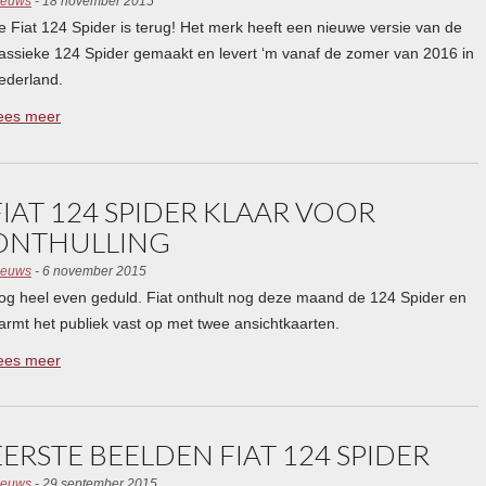
ieuws
- 18 november 2015
e Fiat 124 Spider is terug! Het merk heeft een nieuwe versie van de
lassieke 124 Spider gemaakt en levert ‘m vanaf de zomer van 2016 in
ederland.
ees meer
FIAT 124 SPIDER KLAAR VOOR
ONTHULLING
ieuws
- 6 november 2015
og heel even geduld. Fiat onthult nog deze maand de 124 Spider en
armt het publiek vast op met twee ansichtkaarten.
ees meer
EERSTE BEELDEN FIAT 124 SPIDER
ieuws
- 29 september 2015