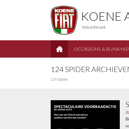
KOENE 
Velserbroek
OCCASIONS & BIJNA NI
HOME
124 SPIDER ARCHIEVE
124 Spider
Ac
B
v