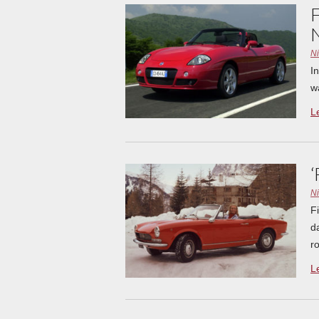
N
I
w
L
N
F
d
r
L