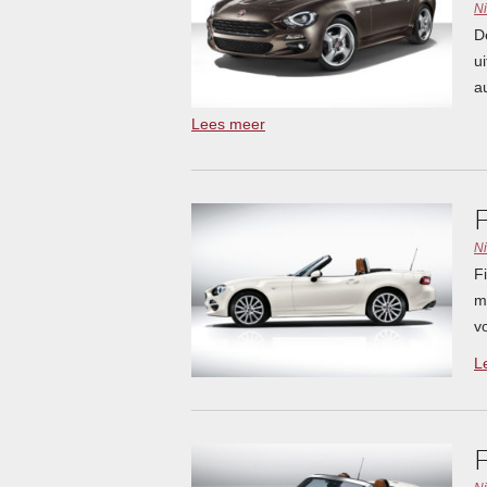
N
D
u
a
Lees meer
N
F
m
v
L