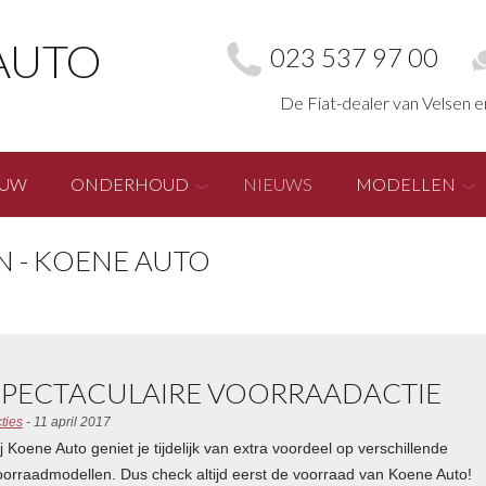
AUTO
023 537 97 00
De Fiat-dealer van Velsen 
EUW
ONDERHOUD
NIEUWS
MODELLEN
N - KOENE AUTO
SPECTACULAIRE VOORRAADACTIE
ties
- 11 april 2017
ij Koene Auto geniet je tijdelijk van extra voordeel op verschillende
oorraadmodellen. Dus check altijd eerst de voorraad van Koene Auto!