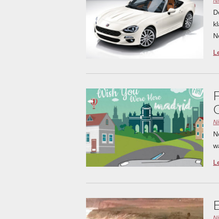
N
D
k
N
L
N
N
w
L
N