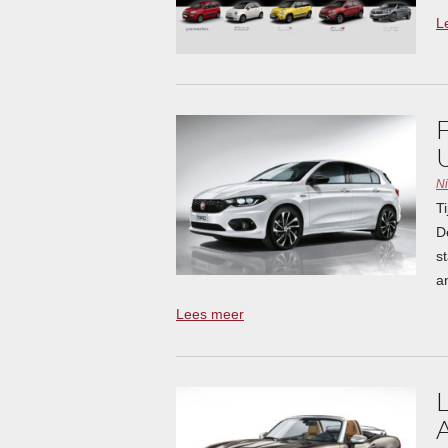
L
N
T
D
s
a
Lees meer