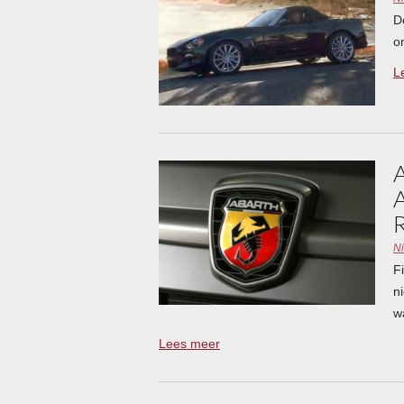
D
on
L
N
F
n
w
Lees meer