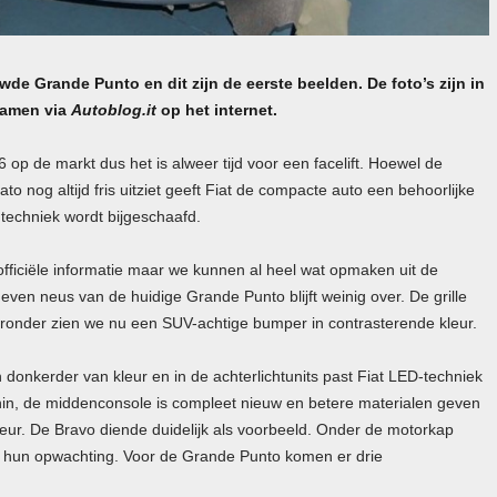
wde Grande Punto en dit zijn de eerste beelden. De foto’s zijn in
wamen via
Autoblog.it
op het internet.
op de markt dus het is alweer tijd voor een facelift. Hoewel de
to nog altijd fris uitziet geeft Fiat de compacte auto een behoorlijke
e techniek wordt bijgeschaafd.
 officiële informatie maar we kunnen al heel wat opmaken uit de
even neus van de huidige Grande Punto blijft weinig over. De grille
 eronder zien we nu een
SUV
-achtige bumper in contrasterende kleur.
donkerder van kleur en in de achterlichtunits past Fiat
LED
-techniek
enin, de middenconsole is compleet nieuw en betere materialen geven
ur. De Bravo diende duidelijk als voorbeeld. Onder de motorkap
 hun opwachting. Voor de Grande Punto komen er drie