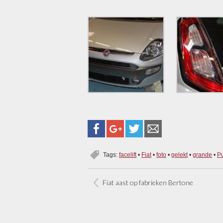
Tags:
facelift
•
Fiat
•
foto
•
gelekt
•
grande
•
P
Fiat aast op fabrieken Bertone