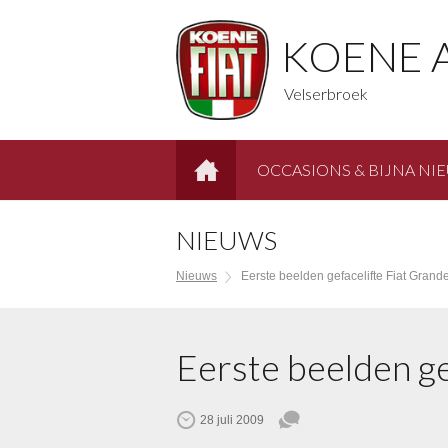
KOENE 
Velserbroek
OCCASIONS & BIJNA NI
HOME
NIEUWS
Nieuws
Eerste beelden gefacelifte Fiat Grand
Eerste beelden ge
28 juli 2009