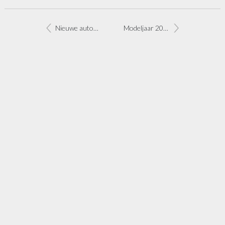
Nieuwe automaatversie Fiat 500X
Modeljaar 2017 Fiat 500 wordt ingeluid met Mirror-uitvoering