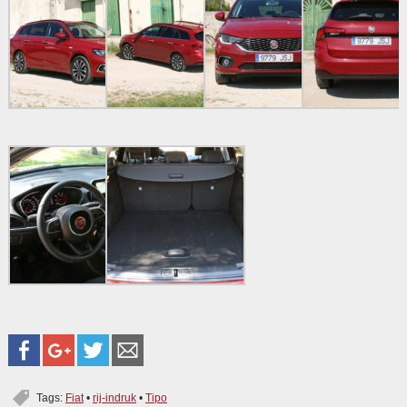
Tags:
Fiat
•
rij-indruk
•
Tipo