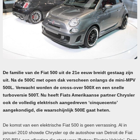
De
familie van de
Fiat 500 uit de 21e eeuw breidt gestaag zijn
uit. Na de 500C met open dak verscheen onlangs de mini-MPV
500L. Verwacht worden de cross-over 500X en een snelle
turboversie 500T. Nu heeft Fiats Amerikaanse partner Chrysler
ook de volledig elektrisch aangedreven ‘cinquecento’
aangekondigd,
die waarschijnlijk 500E gaat heten
.
De komst van een elektrische Fiat 500 is geen verrassing. Al in
januari 2010 showde Chrysler op de autoshow van Detroit de Fiat
500 BEV, een afkorting die staat voor ‘Battery Electric Vehicle’. Deze