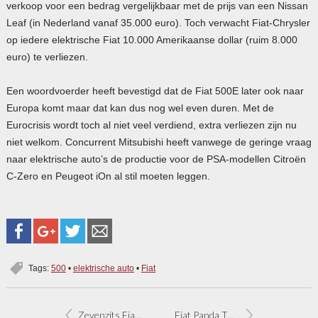
verkoop voor een bedrag vergelijkbaar met de prijs van een Nissan
Leaf (in Nederland vanaf 35.000 euro). Toch verwacht Fiat-Chrysler
op iedere elektrische Fiat 10.000 Amerikaanse dollar (ruim 8.000
euro) te verliezen.
Een woordvoerder heeft bevestigd dat de Fiat 500E later ook naar
Europa komt maar dat kan dus nog wel even duren. Met de
Eurocrisis wordt toch al niet veel verdiend, extra verliezen zijn nu
niet welkom. Concurrent Mitsubishi heeft vanwege de geringe vraag
naar elektrische auto’s de productie voor de PSA-modellen Citroën
C-Zero en Peugeot iOn al stil moeten leggen.
Tags:
500
•
elektrische auto
•
Fiat
Zevenzits Fiat 500L op tekening
Fiat Panda TwinAir met automaat belastingvrij