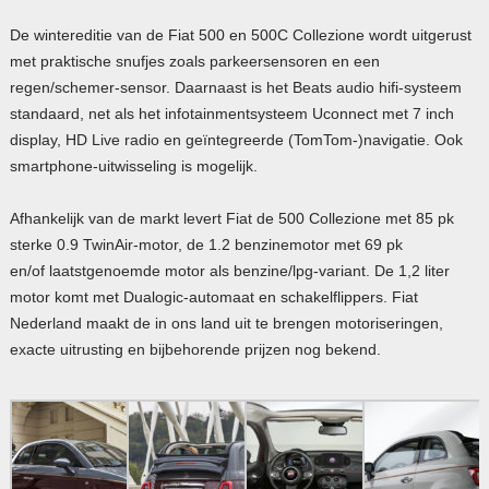
De wintereditie van de Fiat 500 en 500C Collezione wordt uitgerust
met praktische snufjes zoals parkeersensoren en een
regen/schemer-sensor. Daarnaast is het Beats audio hifi-systeem
standaard, net als het infotainmentsysteem Uconnect met 7 inch
display, HD Live radio en geïntegreerde (TomTom-)navigatie. Ook
smartphone-uitwisseling is mogelijk.
Afhankelijk van de markt levert Fiat de 500 Collezione met 85 pk
sterke 0.9 TwinAir-motor, de 1.2 benzinemotor met 69 pk
en/of laatstgenoemde motor als benzine/lpg-variant. De 1,2 liter
motor komt met Dualogic-automaat en schakelflippers. Fiat
Nederland maakt de in ons land uit te brengen motoriseringen,
exacte uitrusting en bijbehorende prijzen nog bekend.