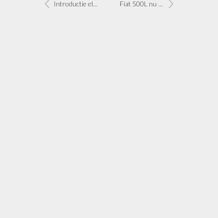
Introductie elektrische Fiat 500 brengt iconische model weer thuis
Fiat 500L nu ook als S-Design