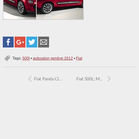
Tags:
500l
•
autosalon genève 2012
•
Fiat
Fiat Panda Classic vanaf 6.990 euro
Fiat 500L: MPV voor vijf of zeven personen