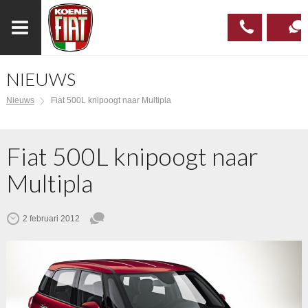
NIEUWS
023
CONTAC
Nieuws
Fiat 500L knipoogt naar Multipla
537 97
00
Fiat 500L knipoogt naar
Multipla
2 februari 2012