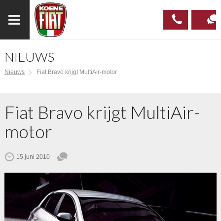
NIEUWS
023
CONTAC
Nieuws
Fiat Bravo krijgt MultiAir-motor
537 97
00
Fiat Bravo krijgt MultiAir-
motor
15 juni 2010