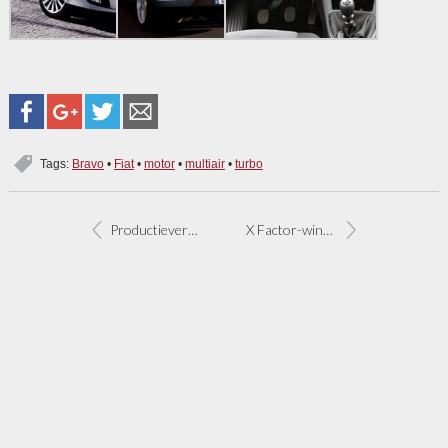
Tags:
Bravo
•
Fiat
•
motor
•
multiair
•
turbo
Productieverplaatsing Fiat Panda nog onzeker
X Factor-winnaar Jaap krijgt Fiat Punto Evo