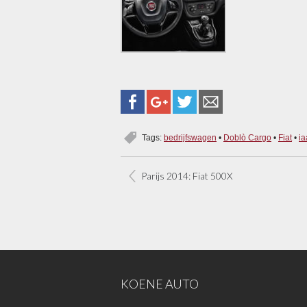
Tags:
bedrijfswagen
•
Doblò Cargo
•
Fiat
•
ia
Parijs 2014: Fiat 500X
KOENE AUTO