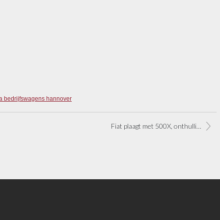
a bedrijfswagens hannover
Fiat plaagt met 500X, onthulling volgende week