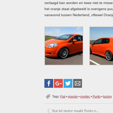
verlaagd kan worden en twee niet te missen
het oranje staat afgebeeld is overigens pu
vanavond tussen Nederland, oftewel Oranje
Tags:
Fiat
•
grande
•
novitec
•
Punto
•
tuning
StarJet motor maakt Punto nog schoner