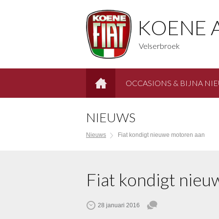
KOENE 
Velserbroek
OCCASIONS & BIJNA NI
HOME
NIEUWS
Nieuws
Fiat kondigt nieuwe motoren aan
Fiat kondigt nie
28 januari 2016