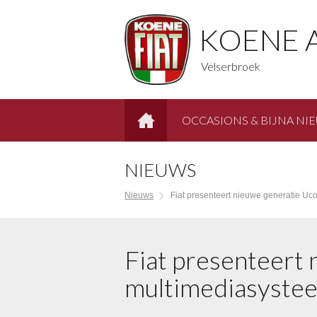
KOENE 
Velserbroek
OCCASIONS & BIJNA NI
HOME
NIEUWS
Nieuws
Fiat presenteert nieuwe generatie Uc
Fiat presenteert
multimediasyste