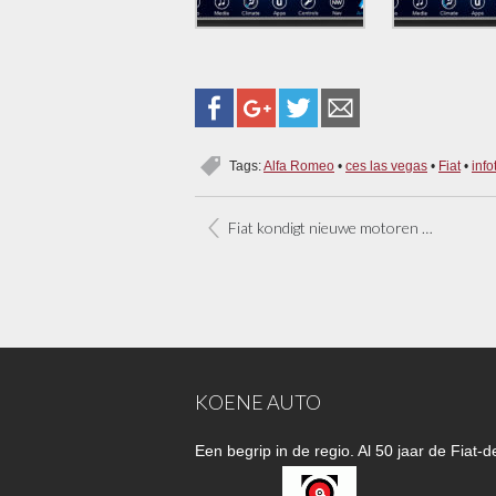
Tags:
Alfa Romeo
•
ces las vegas
•
Fiat
•
inf
Fiat kondigt nieuwe motoren aan
KOENE AUTO
Een begrip in de regio. Al 50 jaar de Fiat