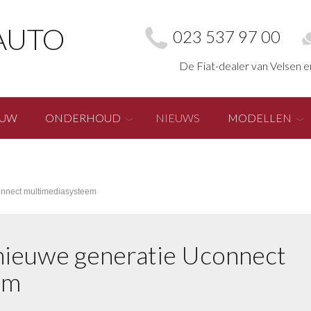
AUTO
023 537 97 00
De Fiat-dealer van Velsen 
EUW
ONDERHOUD
NIEUWS
MODELLEN
onnect multimediasysteem
 nieuwe generatie Uconnect
em