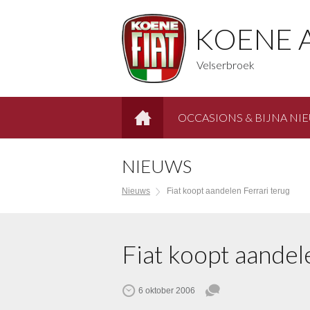
KOENE 
Velserbroek
OCCASIONS & BIJNA NI
HOME
NIEUWS
Nieuws
Fiat koopt aandelen Ferrari terug
Fiat koopt aandel
6 oktober 2006