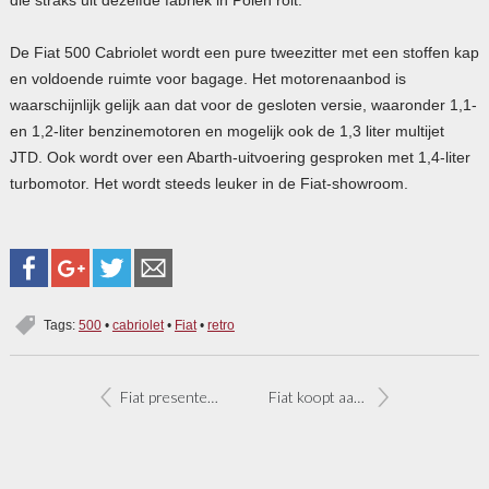
De Fiat 500 Cabriolet wordt een pure tweezitter met een stoffen kap
en voldoende ruimte voor bagage. Het motorenaanbod is
waarschijnlijk gelijk aan dat voor de gesloten versie, waaronder 1,1-
en 1,2-liter benzinemotoren en mogelijk ook de 1,3 liter multijet
JTD. Ook wordt over een Abarth-uitvoering gesproken met 1,4-liter
turbomotor. Het wordt steeds leuker in de Fiat-showroom.
Tags:
500
•
cabriolet
•
Fiat
•
retro
Fiat presenteert FCC concept in Brazilië
Fiat koopt aandelen Ferrari terug