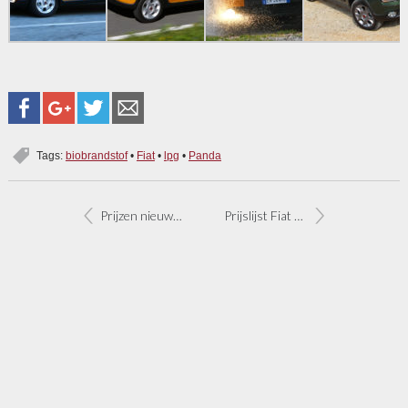
Tags:
biobrandstof
•
Fiat
•
lpg
•
Panda
Prijzen nieuwe Fiat Panda-uitvoeringen
Prijslijst Fiat 500L begint bij 18.995 euro