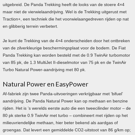
uitgebreid. De Panda Trekking heeft de looks van de stoere 4×4
maar niet de vierwielaandrijving. Wel is de Trekking uitgerust met
Traction+, een techniek die het voorwielaangedreven rijden op nat
en glibberig terrein verbetert.
Je kunt de Trekking van de 4×4 onderscheiden door het ontbreken
van de zilverkleurige beschermingsplaat voor de bodem. De Fiat
Panda Trekking kan worden besteld met de 0.9 TwinAir turbomotor
van 85 pk, de 1.3 MultiJet II-dieselmotor van 75 pk en de TwinAir
Turbo Natural Power-aandrijving met 80 pk.
Natural Power en EasyPower
Af-fabriek zijn twee Panda-uitvoeringen verkrijgbaar met ‘bifuel’
aandrijving. De Panda Natural Power kan op methaan en benzine
rijden. Het is ’s werelds eerste auto die een tweecilinder motor – de
80 pk sterke 0.9 TwinAir met turbo – combineert met rijden op het
milieuvriendelijke methaan, hier beter bekend als aardgas of
groengas. Dat levert een gemiddelde CO2-uitstoot van 86 g/km op;