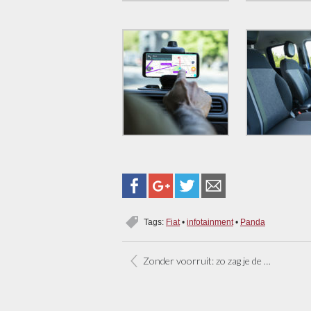
Tags:
Fiat
•
infotainment
•
Panda
Zonder voorruit: zo zag je de Fiat 500 nog nooit