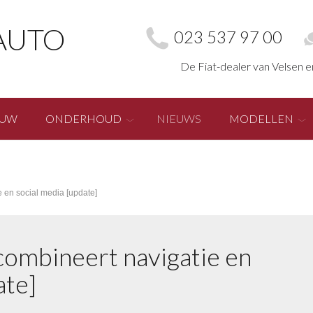
AUTO
023 537 97 00
De Fiat-dealer van Velsen 
EUW
ONDERHOUD
NIEUWS
MODELLEN
 en social media [update]
combineert navigatie en
ate]