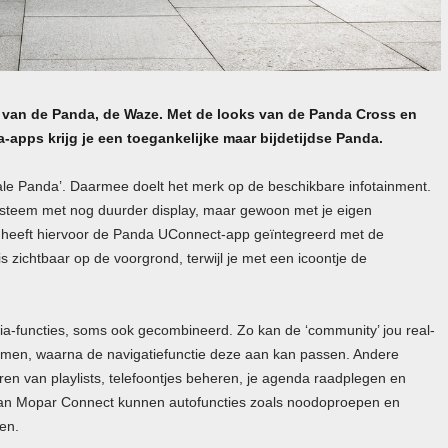
g van de Panda, de Waze. Met de looks van de Panda Cross en
a-apps krijg je een toegankelijke maar bijdetijdse Panda.
le Panda’. Daarmee doelt het merk op de beschikbare infotainment.
ysteem met nog duurder display, maar gewoon met je eigen
 heeft hiervoor de Panda UConnect-app geïntegreerd met de
 zichtbaar op de voorgrond, terwijl je met een icoontje de
dia-functies, soms ook gecombineerd. Zo kan de ‘community’ jou real-
nemen, waarna de navigatiefunctie deze aan kan passen. Andere
eren van playlists, telefoontjes beheren, je agenda raadplegen en
g van Mopar Connect kunnen autofuncties zoals noodoproepen en
den.