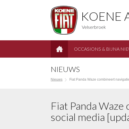
KOENE 
Velserbroek
OCCASIONS & BIJNA NI
HOME
NIEUWS
Nieuws
Fiat Panda Waze combineert navigatie
Fiat Panda Waze 
social media [upd