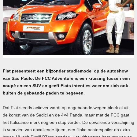
Fiat presenteert een bijzonder studiemodel op de autoshow
van Sao Paulo. De FCC Adventure is een kruising tussen een
coupé en een SUV en geeft Fiats intenties weer om zich ook
buiten de gebaande paden te begeven.
Dat Fiat steeds actiever wordt op ongebaande wegen bleek al uit
de komst van de Sedici en de 4×4 Panda, maar met de FCC gaat
het Italiaanse merk nog een stap verder. De opvallende verschijning
is voorzien van opvallende lijnen, een flinke achterspoiler en extra
brede 18 inch Pirelli PZero banden. Het uitheemse karakter van de