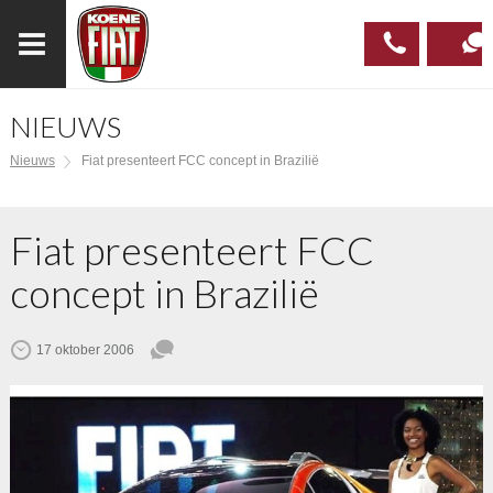
NIEUWS
023
CONTAC
Nieuws
Fiat presenteert FCC concept in Brazilië
537 97
00
Fiat presenteert FCC
concept in Brazilië
17 oktober 2006