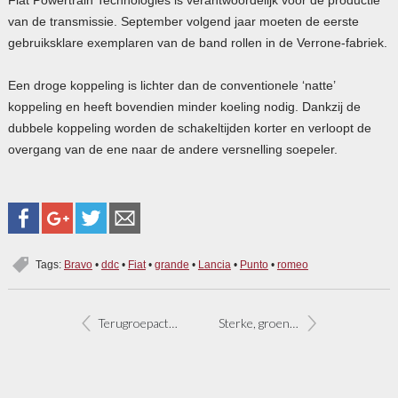
van de transmissie. September volgend jaar moeten de eerste
gebruiksklare exemplaren van de band rollen in de Verrone-fabriek.
Een droge koppeling is lichter dan de conventionele ‘natte’
koppeling en heeft bovendien minder koeling nodig. Dankzij de
dubbele koppeling worden de schakeltijden korter en verloopt de
overgang van de ene naar de andere versnelling soepeler.
Tags:
Bravo
•
ddc
•
Fiat
•
grande
•
Lancia
•
Punto
•
romeo
Terugroepactie Fiat Stilo
Sterke, groene diesel voor Fiat Bravo