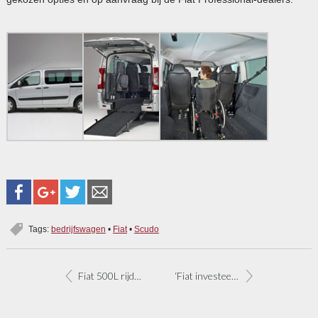
Tags:
bedrijfswagen
•
Fiat
•
Scudo
Fiat 500L rijdt ook op aardgas
‘Fiat investeert in ‘Made in Italy’, naam Punto verdwijnt’