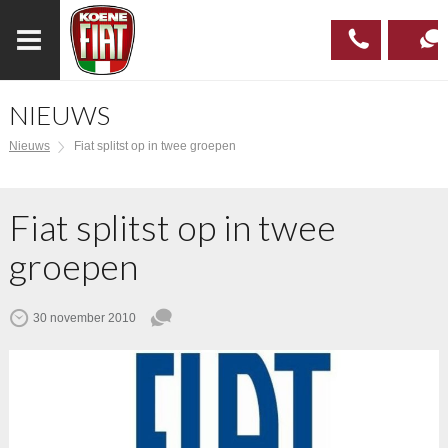
NIEUWS
023
CONTAC
Nieuws
Fiat splitst op in twee groepen
537 97
00
Fiat splitst op in twee
groepen
30 november 2010