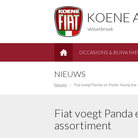
KOENE 
Velserbroek
OCCASIONS & BIJNA NI
HOME
NIEUWS
Nieuws
Fiat voegt Panda en Punto Young toe 
Fiat voegt Panda 
assortiment