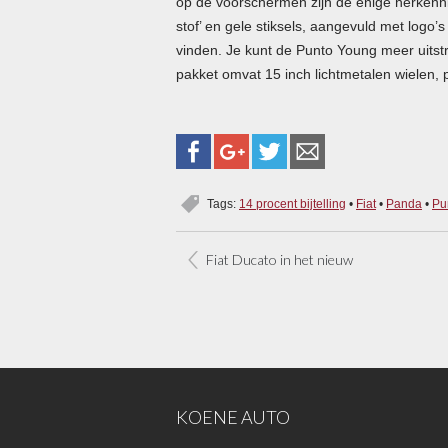
op de voorschermen zijn de enige herkenni
stof’ en gele stiksels, aangevuld met logo’
vinden. Je kunt de Punto Young meer uitstra
pakket omvat 15 inch lichtmetalen wielen, p
Tags:
14 procent bijtelling
•
Fiat
•
Panda
•
Pu
Fiat Ducato in het nieuw
KOENE AUTO