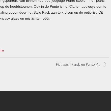
ngspunten. Van binnen heeft de jeugdige Punto stoelen met ‘jeans-
s op de hoofdsteunen. Ook in de Punto is het Clarion audiosysteen te
ling geven door het Style Pack aan te kruisen op de optielijst. Dit
rivacy glass en mistlichten vóór.
nto
Fiat voegt Panda en Punto Young toe aan assortiment