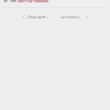
Tags:
chery
•
Fiat
•
vertraging
Obama geeft plannen GM en Chrysler onvoldoende
Geruchten over fusie tussen Fiat en PSA