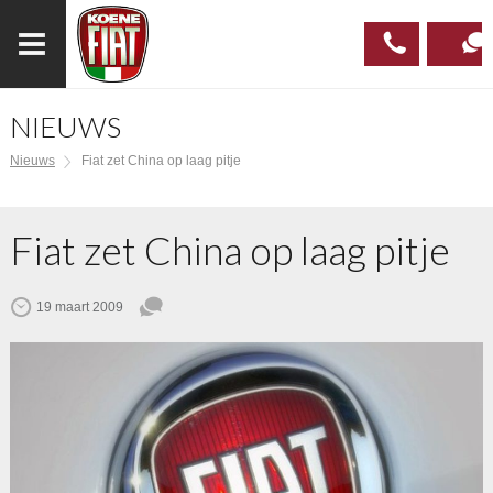
NIEUWS
023
CONTAC
Nieuws
Fiat zet China op laag pitje
537 97
00
Fiat zet China op laag pitje
19 maart 2009