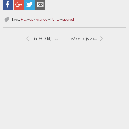
Tags:
Fiat
•
gp
•
grande
•
Punto
•
sportief
Fiat 500 blijft overeind ‘down under’
Weer prijs voor Fiat 500