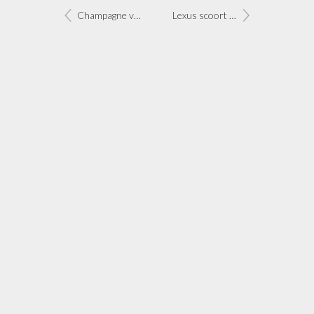
Champagne voor Chrysler en Fiat
Lexus scoort in Brits tevredenheidsonderzoek