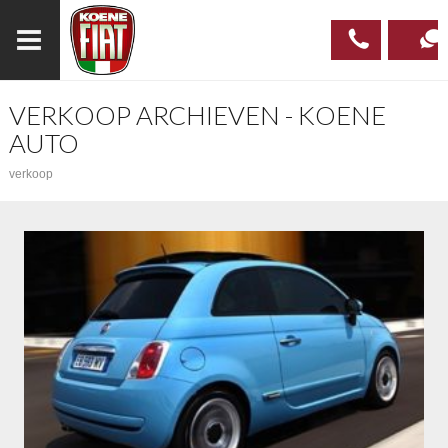
VERKOOP ARCHIEVEN - KOENE
023
CONTAC
AUTO
537 97
verkoop
00