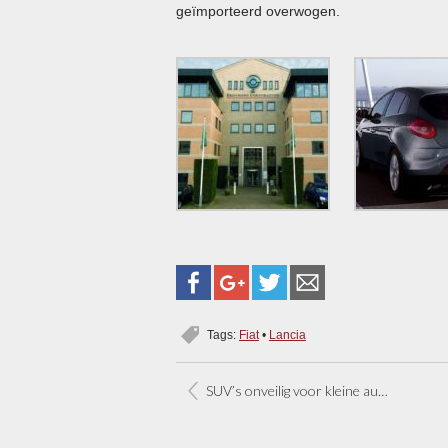
geïmporteerd overwogen.
Tags:
Fiat
•
Lancia
SUV’s onveilig voor kleine auto’s bij botsing