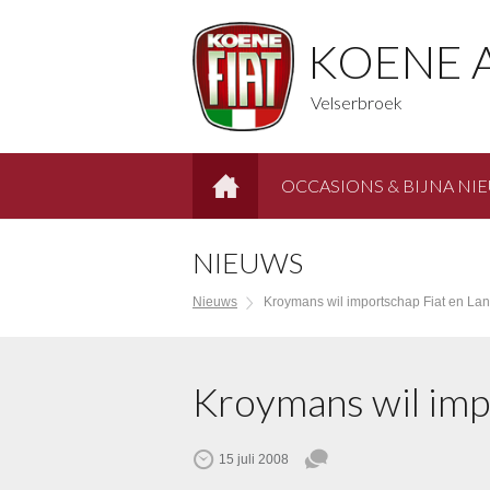
KOENE 
Velserbroek
OCCASIONS & BIJNA NI
HOME
NIEUWS
Nieuws
Kroymans wil importschap Fiat en Lan
Kroymans wil imp
15 juli 2008