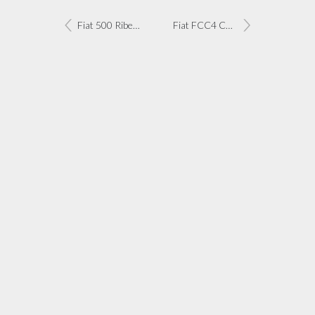
Fiat 500 Ribelle en 500L Urbana Trekking
Fiat FCC4 Concept laat zich niet in hokje plaatsen