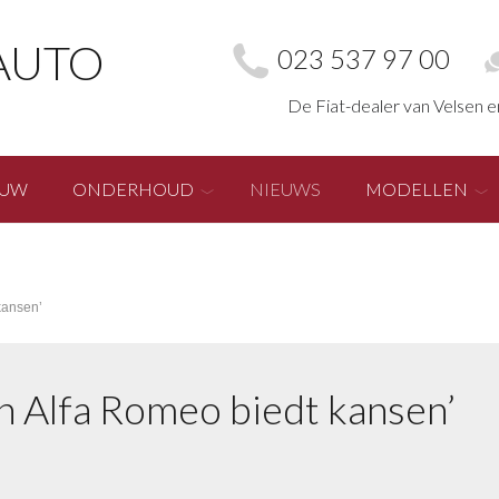
AUTO
023 537 97 00
De Fiat-dealer van Velsen 
EUW
ONDERHOUD
NIEUWS
MODELLEN
kansen’
n Alfa Romeo biedt kansen’