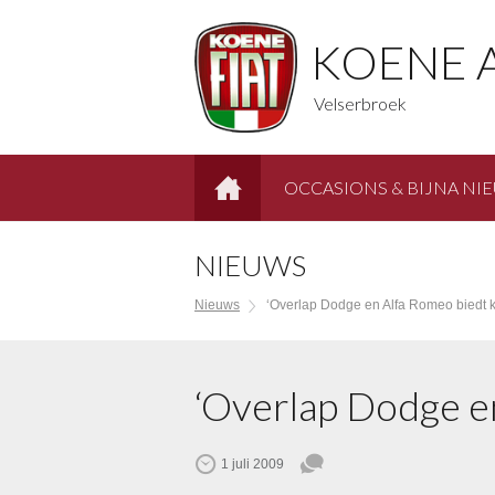
KOENE 
Velserbroek
OCCASIONS & BIJNA NI
HOME
NIEUWS
Nieuws
‘Overlap Dodge en Alfa Romeo biedt 
‘Overlap Dodge e
1 juli 2009