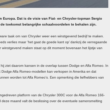
n Europa. Dat is de visie van Fiat- en Chrysler-topman Sergio
 de toekomst belangrijke schaalvoordelen te behalen zijn.
ware taak om van Chrysler weer een winstgevend bedrijf te maken.
ds verlies maar ‘het gaat de goede kant op’ dankzij de verregaande
er winstgevend maken staat op dit moment bovenaan het lijstje van
n hij ziet daarom kansen in de overlap tussen Dodge en Alfa Romeo. In
t Dodge Alfa Romeo-modellen kan verkopen in Amerika en dat
nen worden tot Alfa Romeo’s. Een opmerking die liefhebbers van
angedreven platform van de Chrysler 300C voor de Alfa Romeo 166-
nd deze maand valt de beslissing over de eventuele samensmelting