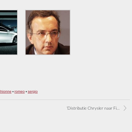
hionne
•
romeo
•
sergio
‘Distributie Chrysler naar Fiat-importeurs’