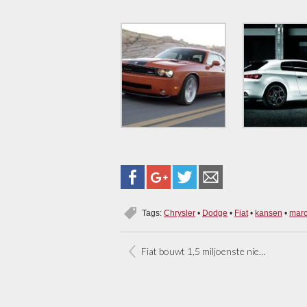
Tags:
Chrysler
•
Dodge
•
Fiat
•
kansen
•
marc
Fiat bouwt 1,5 miljoenste nieuwe Panda