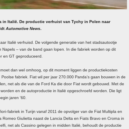
in Italië. De productie verhuist van Tychy in Polen naar
ldt
Automotive News
.
ar Italië verhuisd. De volgende generatie van het stadsautootje
n Napels – van de band gaan lopen. In die fabriek worden op dit
er en GT geproduceerd.
riek moet dan wel omhoog, op dit moment liggen de productiekosten
 Poolse fabriek. Fiat wil per jaar 270.000 Panda’s gaan bouwen in de
Polen, net als die van de Ford Ka die door Fiat wordt gebouwd. Met de
 worden en de autoproductie in Italië opgeschroefd worden. Die ligt
egin jaren ’60.
iori-fabriek in Turijn vanaf 2011 de opvolger van de Fiat Multipla en
a Romeo Giulietta naast de Lancia Delta en Fiats Bravo en Croma in
lfi, net als Cassino gelegen in midden Italië, behoudt de productie