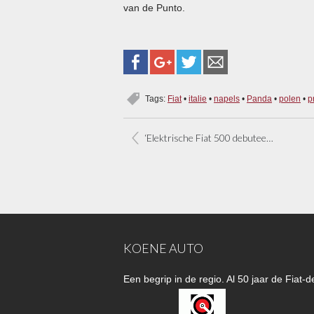
van de Punto.
Tags:
Fiat
•
italie
•
napels
•
Panda
•
polen
•
p
‘Elektrische Fiat 500 debuteert in Detroit’
KOENE AUTO
Een begrip in de regio. Al 50 jaar de Fiat