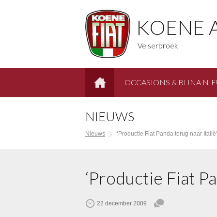
KOENE 
Velserbroek
OCCASIONS & BIJNA NI
HOME
NIEUWS
Nieuws
‘Productie Fiat Panda terug naar Italië
‘Productie Fiat Pa
22 december 2009