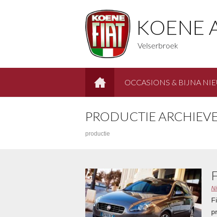
KOENE 
Velserbroek
OCCASIONS & BIJNA NI
HOME
PRODUCTIE ARCHIEVE
productie
N
F
p