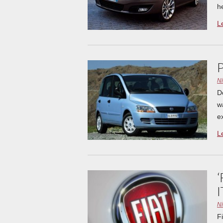
h
L
N
D
w
e
L
I
N
F