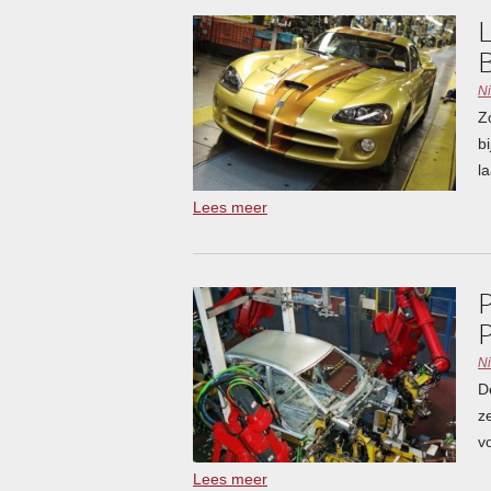
N
Z
b
l
Lees meer
N
D
z
v
Lees meer