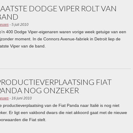
LAATSTE DODGE VIPER ROLT VAN
BAND
ieuws
- 5 juli 2010
o’n 400 Dodge Viper-eigenaren waren vorige week getuige van een
ijzonder moment. In de Connors Avenue-fabriek in Detroit liep de
aatste Viper van de band.
PRODUCTIEVERPLAATSING FIAT
PANDA NOG ONZEKER
ieuws
- 16 juni 2010
e productieverplaatsing van de Fiat Panda naar Italië is nog niet
eker. Er ligt een vakbond dwars die niet akkoord gaat met de nieuwe
oorwaarden die Fiat stelt.