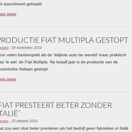
et assortiment gehaald.
ees meer
PRODUCTIE FIAT MULTIPLA GESTOPT
ieuws
- 29 november 2010
oor velen bestempeld als de ‘lelijkste auto ter wereld’ maar praktisch
as ‘ie wel: de Fiat Multipla. Na twaalf jaar is de productie van de
xcentrieke Italiaan gestopt.
ees meer
‘FIAT PRESTEERT BETER ZONDER
TALIË’
ieuws
- 25 oktober 2010
iat zou een stuk beter presteren als het bedrijf geen fabrieken in Italië