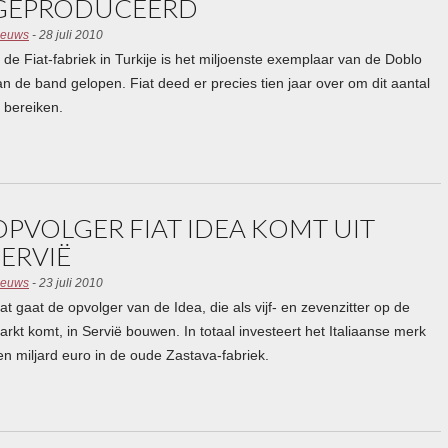
GEPRODUCEERD
ieuws
- 28 juli 2010
n de Fiat-fabriek in Turkije is het miljoenste exemplaar van de Doblo
an de band gelopen. Fiat deed er precies tien jaar over om dit aantal
e bereiken.
OPVOLGER FIAT IDEA KOMT UIT
SERVIË
ieuws
- 23 juli 2010
iat gaat de opvolger van de Idea, die als vijf- en zevenzitter op de
arkt komt, in Servië bouwen. In totaal investeert het Italiaanse merk
en miljard euro in de oude Zastava-fabriek.