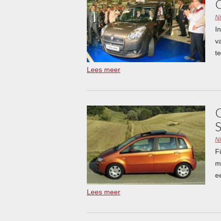
N
I
v
t
Lees meer
N
F
m
e
Lees meer