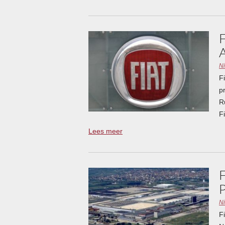
N
F
p
R
Fi
Lees meer
N
F