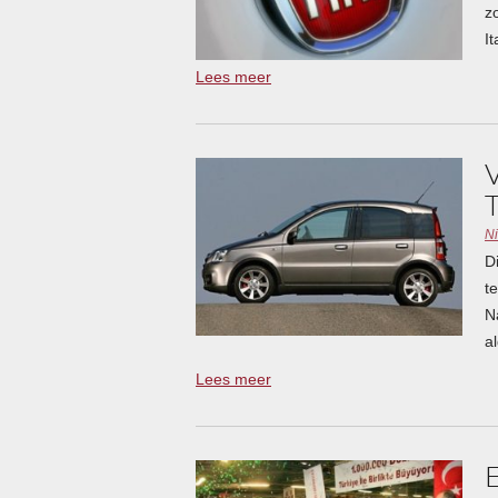
z
It
Lees meer
N
D
t
N
a
Lees meer