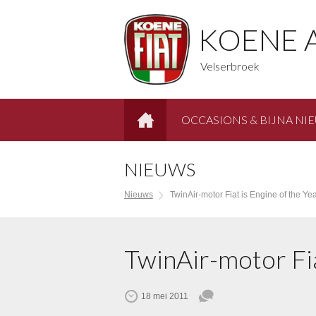
KOENE 
Velserbroek
OCCASIONS & BIJNA NI
HOME
NIEUWS
Nieuws
TwinAir-motor Fiat is Engine of the Ye
TwinAir-motor Fia
18 mei 2011