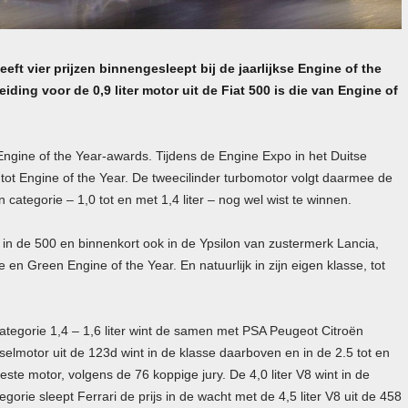
eft vier prijzen binnengesleept bij de jaarlijkse Engine of the
ding voor de 0,9 liter motor uit de Fiat 500 is die van Engine of
Engine of the Year-awards. Tijdens de Engine Expo in het Duitse
en tot Engine of the Year. De tweecilinder turbomotor volgt daarmee de
 categorie – 1,0 tot en met 1,4 liter – nog wel wist te winnen.
t in de 500 en binnenkort ook in de Ypsilon van zustermerk Lancia,
en Green Engine of the Year. En natuurlijk in zijn eigen klasse, tot
categorie 1,4 – 1,6 liter wint de samen met
PSA
Peugeot Citroën
eselmotor uit de 123d wint in de klasse daarboven en in de 2.5 tot en
beste motor, volgens de 76 koppige jury. De 4,0 liter V8 wint in de
egorie sleept Ferrari de prijs in de wacht met de 4,5 liter V8 uit de 458