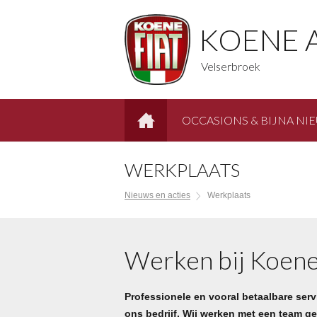
KOENE 
Velserbroek
OCCASIONS & BIJNA NI
HOME
WERKPLAATS
Nieuws en acties
Werkplaats
Werken bij Koen
Professionele en vooral betaalbare servi
ons bedrijf. Wij werken met een team g