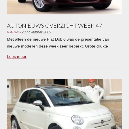
AUTONIEUWS OVERZICHT WEEK 47
Nieuws
- 20 november 2009
Met alleen de nieuwe Fiat Doblò was de presentatie van
nieuwe modellen deze week zeer beperkt. Grote drukte
daarentegen in de politiek, er werden verschillende
Lees meer
(belasting)maatregelen bekendgemaakt die gevolgen hebben
voor autorijders. Vooral de kilometerheffing maakte veel
reacties los. Een aantal autofabrikanten zijn in de weer met
reorganisaties. Fiat Doblò Kilometerheffing Reorganisaties…