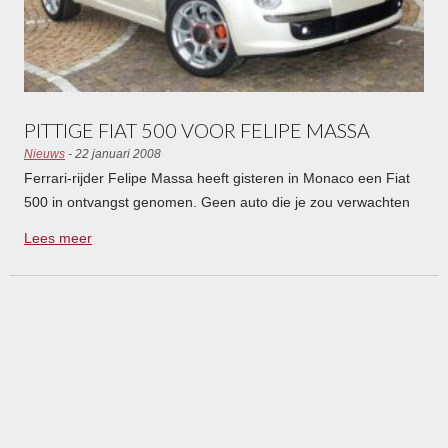
PITTIGE FIAT 500 VOOR FELIPE MASSA
Nieuws
- 22 januari 2008
Ferrari-rijder Felipe Massa heeft gisteren in Monaco een Fiat
500 in ontvangst genomen. Geen auto die je zou verwachten
bij een Formule 1-coureur, maar het is dan ook niet zomaar
Lees meer
een Fiat 500. De auto is voorzien van een 120 pk sterke motor
en unieke grafische details, zoals zijn in de dorpellijst
gegraveerde handtekening.