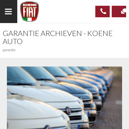
GARANTIE ARCHIEVEN - KOENE
023
CONTAC
AUTO
537 97
garantie
00