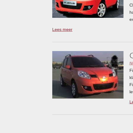
C
h
e
Lees meer
N
F
k
F
l
L