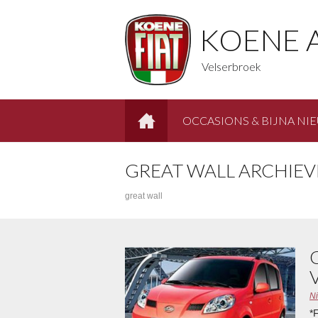
KOENE 
Velserbroek
OCCASIONS & BIJNA NI
HOME
GREAT WALL ARCHIEV
great wall
N
*