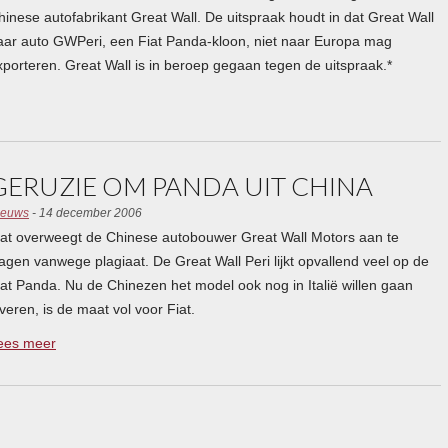
hinese autofabrikant Great Wall. De uitspraak houdt in dat Great Wall
aar auto GWPeri, een Fiat Panda-kloon, niet naar Europa mag
xporteren. Great Wall is in beroep gegaan tegen de uitspraak.*
GERUZIE OM PANDA UIT CHINA
ieuws
- 14 december 2006
iat overweegt de Chinese autobouwer Great Wall Motors aan te
lagen vanwege plagiaat. De Great Wall Peri lijkt opvallend veel op de
iat Panda. Nu de Chinezen het model ook nog in Italië willen gaan
everen, is de maat vol voor Fiat.
ees meer