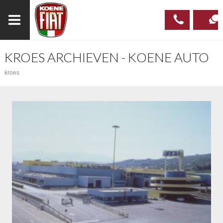
KROES ARCHIEVEN - KOENE AUTO
023
CONTAC
kroes
537 97
00