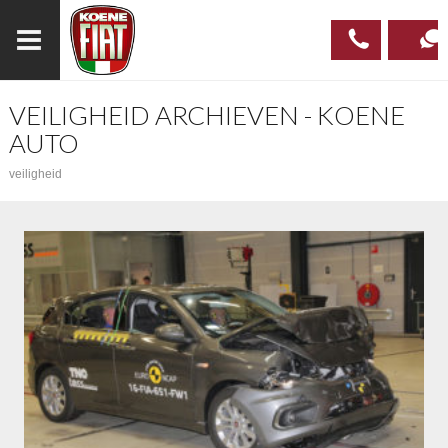
VEILIGHEID ARCHIEVEN - KOENE
023
CONTAC
AUTO
537 97
veiligheid
00