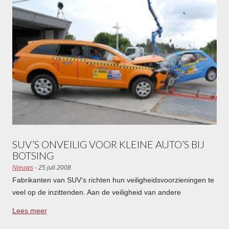
SUV’S ONVEILIG VOOR KLEINE AUTO’S BIJ
BOTSING
Nieuws
- 25 juli 2008
Fabrikanten van SUV’s richten hun veiligheidsvoorzieningen te
veel op de inzittenden. Aan de veiligheid van andere
weggebruikers besteden ze nauwelijks aandacht. Dat moet
Lees meer
veranderen volgens de ANWB en Europese zusterorganisaties.
Een crashtest van de Duitse ADAC tussen een Audi Q7 en Fiat