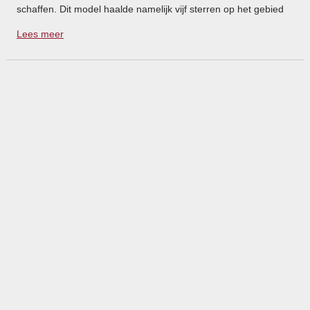
schaffen. Dit model haalde namelijk vijf sterren op het gebied
van veiligheid in de tests van Euro NCAP. Ook de Fiat Grande
Lees meer
Punto bereikte de maximale score.