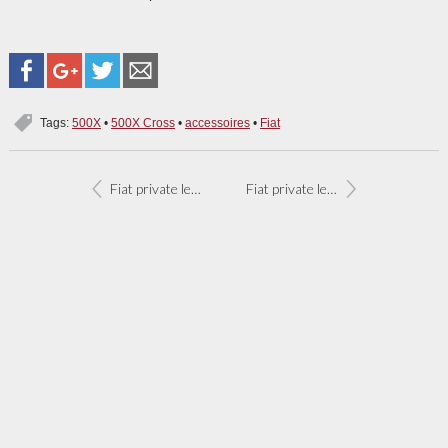
Tags:
500X
•
500X Cross
•
accessoires
•
Fiat
Fiat private lease actie-aanbod
Fiat private lease aanbiedingen