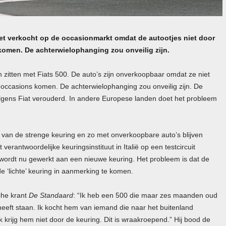
niet verkocht op de occasionmarkt omdat de autootjes niet door
komen. De achterwielophanging zou onveilig zijn.
en zitten met Fiats 500. De auto’s zijn onverkoopbaar omdat ze niet
r occasions komen. De achterwielophanging zou onveilig zijn. De
volgens Fiat verouderd. In andere Europese landen doet het probleem
jn van de strenge keuring en zo met onverkoopbare auto’s blijven
 verantwoordelijke keuringsinstituut in Italië op een testcircuit
r wordt nu gewerkt aan een nieuwe keuring. Het probleem is dat de
e ‘lichte’ keuring in aanmerking te komen.
che krant
De Standaard
: “Ik heb een 500 die maar zes maanden oud
 heeft staan. Ik kocht hem van iemand die naar het buitenland
k krijg hem niet door de keuring. Dit is wraakroepend.” Hij bood de