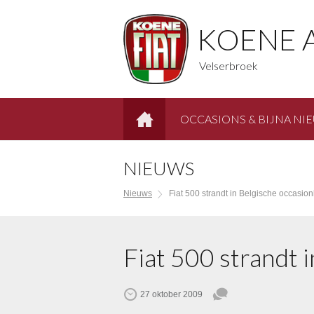
KOENE 
Velserbroek
OCCASIONS & BIJNA NI
HOME
NIEUWS
Nieuws
Fiat 500 strandt in Belgische occasio
Fiat 500 strandt 
27 oktober 2009