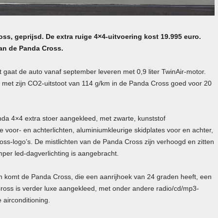
ss, geprijsd. De extra ruige 4×4-uitvoering kost 19.995 euro.
an de Panda Cross.
 gaat de auto vanaf september leveren met 0,9 liter TwinAir-motor.
s met zijn CO2-uitstoot van 114 g/km in de Panda Cross goed voor 20
da 4×4 extra stoer aangekleed, met zwarte, kunststof
oor- en achterlichten, aluminiumkleurige skidplates voor en achter,
ross-logo’s. De mistlichten van de Panda Cross zijn verhoogd en zitten
per led-dagverlichting is aangebracht.
den komt de Panda Cross, die een aanrijhoek van 24 graden heeft, een
ross is verder luxe aangekleed, met onder andere radio/cd/mp3-
 airconditioning.